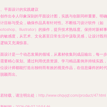
四、平面设计的实践建议
要创作出令人印象深刻的平面设计图，实践与创新同样重要。明
设计目标与受众，确保作品具有针对性。不断练习设计软件（如
hotoshop、Illustrator）的操作，提升技术熟练度。保持对新鲜
物的敏感度，从艺术、文化甚至日常生活中汲取灵感，让设计既
合逻辑又充满惊喜。
平面设计是一个动态发展的领域，从素材收集到成品输出，每一
都需要精心策划。通过利用优质资源、学习精品案例并持续实践
每位设计师都能打造出独特而有效的视觉作品，在信息爆炸的时
中脱颖而出。
若转载，请注明出处：http://www.ohqvjqt.com/product/47.html
新时间：2026-08-07 19:54:46