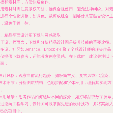
模板和素材库，方便快速创作。
使用素材时需注意版权问题，确保合规使用，避免法律纠纷。对
材进行个性化调整，如调色、裁剪或组合，能够使其更贴合设计
题，避免千篇一律。
三、精品平面设计图下载与灵感汲取
对于设计师而言，下载和分析精品设计图是提升技能的重要途径
多设计社区如Behance、Dribbble汇聚了全球设计师的顶尖作品
不仅提供下载参考，还能激发创意灵感。在下载时，建议关注以
方面：
 设计风格：观察当前流行趋势，如极简主义、复古风或3D渲染。
- 技术细节：分析图层结构、色彩搭配和字体应用，理解其实现方
法。
- 应用场景：思考作品如何适应不同的媒介，如打印品或数字屏幕
通过逆向工程学习，设计师可以掌握先进的设计技巧，并将其融
自己的项目中。