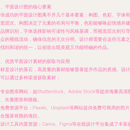
一、平面设计图的核心要素
一张成功的平面设计图离不开几个基本要素：构图、色彩、字体
视觉层次。构图决定了元素的布局与平衡，色彩能够唤起情感并
立品牌识别，字体选择影响可读性与风格基调，而视觉层次则引
观众的视线流动，确保信息的主次分明。设计师需要在这些元素
间找到和谐的统一，以创造出既美观又功能明确的作品。
二、优质平面设计素材的获取与应用
素材是设计的基石，高质量的素材能够显著提升作品的质感。设
师可以通过多种渠道获取素材：
. 专业图库网站：如Shutterstock、Adobe Stock等提供海量高清
像、矢量图形和模板。
. 免费资源平台：Pexels、Unsplash等网站提供免费可商用的照
适合预算有限的项目。
. 设计工具内置资源：Canva、Figma等在线设计平台集成了丰富